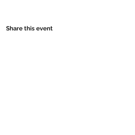
Share this event
Powered by PT Bisadaya Sejahtera
Berkarya
2019 All Rights Reserved