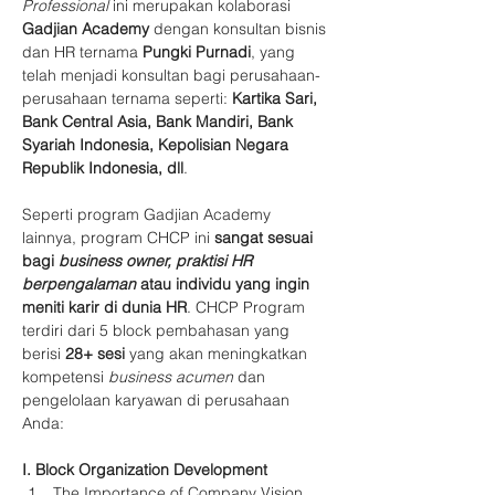
Professional 
ini merupakan kolaborasi 
Gadjian Academy
 dengan konsultan bisnis 
dan HR ternama 
Pungki Purnadi
, yang 
telah menjadi konsultan bagi perusahaan-
perusahaan ternama seperti: 
Kartika Sari, 
Bank Central Asia, Bank Mandiri, Bank 
Syariah Indonesia, Kepolisian Negara 
Republik Indonesia, dll
.
Seperti program Gadjian Academy 
lainnya, program CHCP ini 
sangat sesuai 
bagi 
business owner, praktisi HR 
berpengalaman
 atau individu yang ingin 
meniti karir di dunia HR
. CHCP Program 
terdiri dari 5 block pembahasan yang 
berisi 
28+ sesi
 yang akan meningkatkan 
kompetensi 
business acumen 
dan 
pengelolaan karyawan di perusahaan 
Anda:
I. Block Organization Development
The Importance of Company Vision 