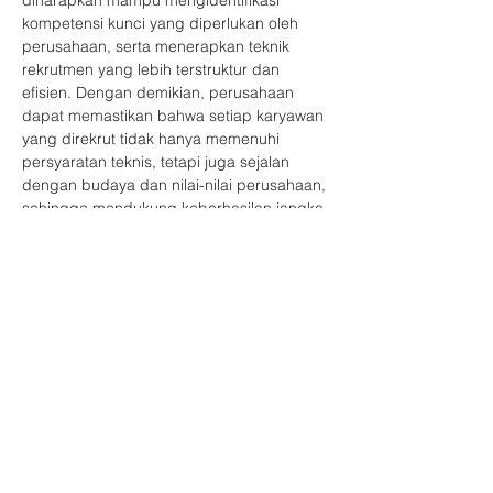
diharapkan mampu mengidentifikasi 
kompetensi kunci yang diperlukan oleh 
perusahaan, serta menerapkan teknik 
rekrutmen yang lebih terstruktur dan 
efisien. Dengan demikian, perusahaan 
dapat memastikan bahwa setiap karyawan 
yang direkrut tidak hanya memenuhi 
persyaratan teknis, tetapi juga sejalan 
dengan budaya dan nilai-nilai perusahaan, 
sehingga mendukung keberhasilan jangka 
panjang.
Tema Acara
Competency-based Recruitment Strategies
Narasumber
Show More
Share this event