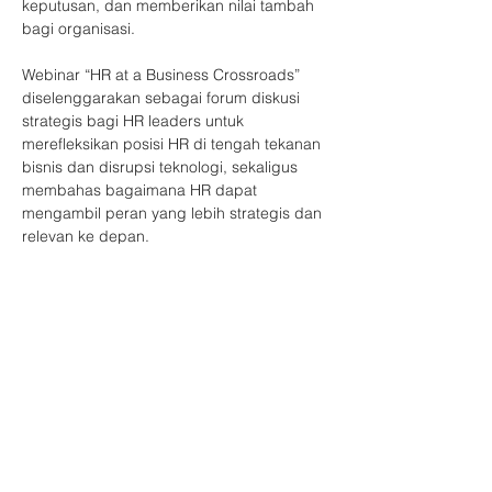
keputusan, dan memberikan nilai tambah 
bagi organisasi.
Webinar “HR at a Business Crossroads” 
diselenggarakan sebagai forum diskusi 
strategis bagi HR leaders untuk 
merefleksikan posisi HR di tengah tekanan 
bisnis dan disrupsi teknologi, sekaligus 
membahas bagaimana HR dapat 
mengambil peran yang lebih strategis dan 
relevan ke depan.
Tema Acara
HR at Business Crossroads (The New 
Expectation for Today’s HR Professionals)
Show More
Share this event