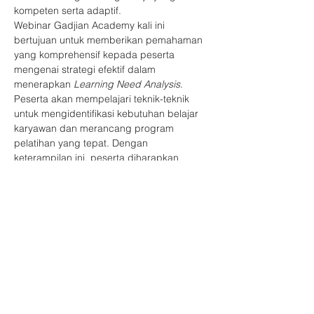
kompeten serta adaptif.
Webinar Gadjian Academy kali ini 
bertujuan untuk memberikan pemahaman 
yang komprehensif kepada peserta 
mengenai strategi efektif dalam 
menerapkan 
Learning Need Analysis
. 
Peserta akan mempelajari teknik-teknik 
untuk mengidentifikasi kebutuhan belajar 
karyawan dan merancang program 
pelatihan yang tepat. Dengan 
keterampilan ini, peserta diharapkan 
mampu mengatasi 
skills gap
 karyawan 
dan meningkatkan kompetensi tim untuk 
menciptakan lingkungan kerja yang lebih 
produktif serta inovatif.
Tema Acara
Show More
Share this event