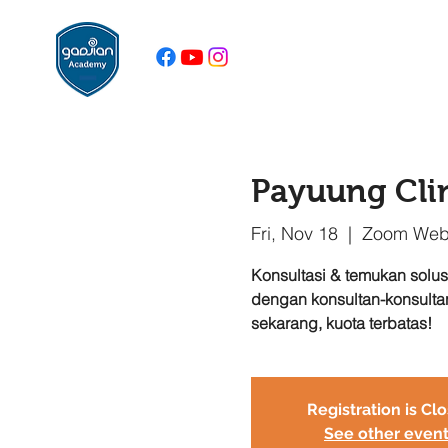
Payuung Cli
Fri, Nov 18
  |  
Zoom Web
Konsultasi & temukan solu
dengan konsultan-konsulta
sekarang, kuota terbatas!
Registration is Cl
See other even