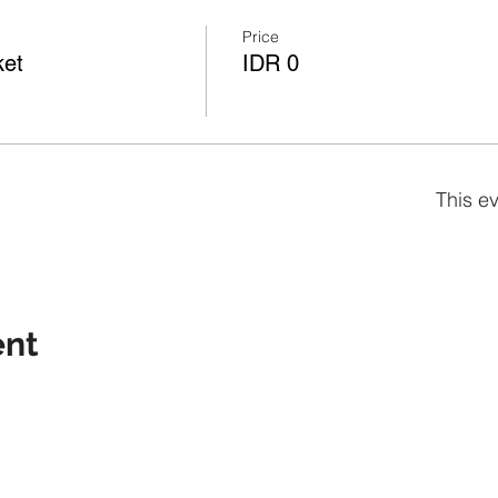
Price
ket
IDR 0
This ev
ent