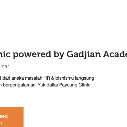
nic powered by Gadjian Aca
inar
si dari aneka masalah HR & bisnismu langsung
n berpengalaman. Yuk daftar Payuung Clinic
osed
ts