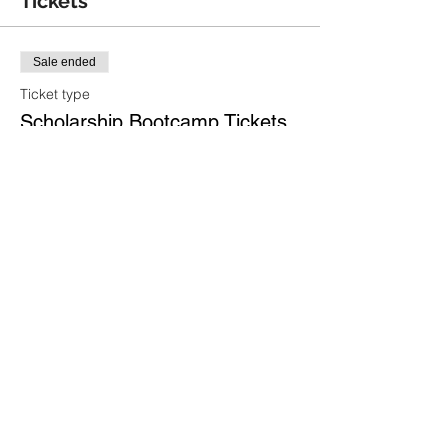
Tickets
Sale ended
Ticket type
Scholarship Bootcamp Tickets
Price
IDR 0
Share this event