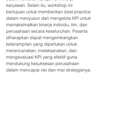
karyawan. Selain itu, workshop ini 
bertujuan untuk memberikan
 best practice
dalam menyusun dan mengelola KPI untuk 
memaksimalkan kinerja individu, tim, dan 
perusahaan secara keseluruhan. Peserta 
diharapkan dapat mengembangkan 
keterampilan yang diperlukan untuk 
merencanakan, melaksanakan, dan 
mengevaluasi KPI yang efektif guna 
mendukung kesuksesan perusahaan 
dalam mencapai visi dan misi strategisnya.
Tema Acara
Seni Menyusun KPI Relevan dan 
Berdampak pada Pertumbuhan Bisnis
Narasumber
Show More