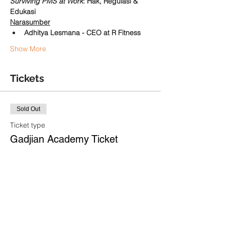
Surviving PMS at Work
: Hak, Regulasi & 
Edukasi
Narasumber
Adhitya Lesmana - CEO at R Fitness
Show More
Tickets
Sold Out
Ticket type
Gadjian Academy Ticket
More info
Price
IDR 0